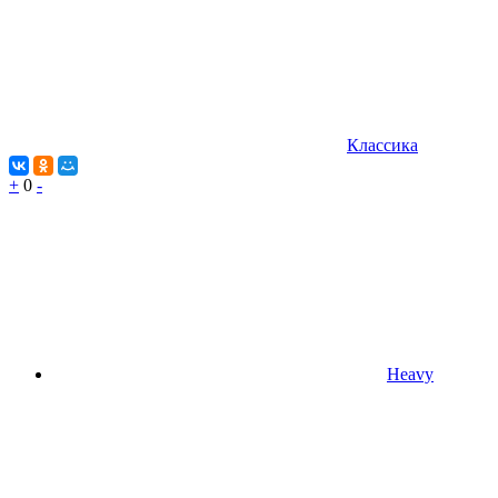
Классика
+
0
-
Heavy