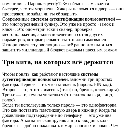
изменились. Пароль «qwerty123» сейчас взламывается
быстрее, чем ты моргнешь. Хакеры не ломятся в дверь — они
проверяют, не забыл ли ты её закрыть.
Современные
системы аутентификации пользователей
—
это многоуровневый бункер. Это уже не просто «замок и
ключ». Это биометрический сканер, проверка
местоположения, анализ поведения и сотня других
параметров, которые решают: ты это или самозванец.
Игнорировать эту эволюцию — всё равно что пытаться
защитить миллиардный бюджет ржавым навесным замком.
Три кита, на которых всё держится
Чтобы понять, как работают настоящие
системы
аутентификации пользователей
, запомни три простых
фактора. Первое — то, что ты знаешь (пароль, PIN-код).
Второе — то, что ты имеешь (телефон, брелок, ключ-карта).
Третье — то, кем ты являешься (отпечаток пальца, лицо,
голос).
Когда ты используешь только пароль — это однофакторка.
Это как поставить пластиковую дверь в хижину. Когда ты
добавляешь подтверждение по телефону — это уже два
фактора. А когда ты сканируешь лицо
и
вводишь код с
брелока — добро пожаловать в мир взрослых игроков. Чем