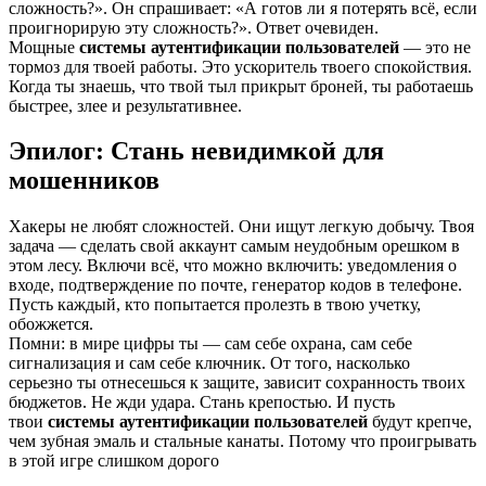
сложность?». Он спрашивает: «А готов ли я потерять всё, если
проигнорирую эту сложность?». Ответ очевиден.
Мощные
системы аутентификации пользователей
— это не
тормоз для твоей работы. Это ускоритель твоего спокойствия.
Когда ты знаешь, что твой тыл прикрыт броней, ты работаешь
быстрее, злее и результативнее.
Эпилог: Стань невидимкой для
мошенников
Хакеры не любят сложностей. Они ищут легкую добычу. Твоя
задача — сделать свой аккаунт самым неудобным орешком в
этом лесу. Включи всё, что можно включить: уведомления о
входе, подтверждение по почте, генератор кодов в телефоне.
Пусть каждый, кто попытается пролезть в твою учетку,
обожжется.
Помни: в мире цифры ты — сам себе охрана, сам себе
сигнализация и сам себе ключник. От того, насколько
серьезно ты отнесешься к защите, зависит сохранность твоих
бюджетов. Не жди удара. Стань крепостью. И пусть
твои
системы аутентификации пользователей
будут крепче,
чем зубная эмаль и стальные канаты. Потому что проигрывать
в этой игре слишком дорого