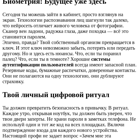
Биометрия: Будущее уже здесь
Сегодня ты можешь зайти в кабинет, просто взглянув на
экран. Технологии распознавания лиц шагнули так далеко,
что нейросеть отличает живого человека от фотографии.
Сканер вен ладони, радужка глаза, даже походка — всё это
становится паролем.
Эпично, правда? Твой собственный организм превращается в
ключ. И этот ключ невозможно забыть, потерять или передать
другому. Но и здесь есть нюансы. Что, если ты поранил
палец? Что, если ты в темноте? Хорошие
системы
аутентификации пользователей
всегда имеют запасной план.
Резервные коды, бумажные распечатки, доверенные контакты.
Они не полагаются на одну технологию, они дублируют
страховку.
Твой личный цифровой ритуал
Ты должен превратить безопасность в привычку. В ритуал.
Каждое утро, открывая ноутбук, ты должен быть уверен, что
твои двери заперты. Не храни пароли в заметках телефона. Не
используй один и тот же код на всех площадках. Включи
подтверждение входа для каждого нового устройства.
Настоящий профи не задает вопрос «Зачем мне эта