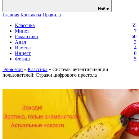
Найти
Главная
Контакты
Правила
Классика
55
Минет
7
Романтика
60
Анал
3
Измена
4
Инцест
0
Фетиш
5
Эроюмор
»
Классика
» Системы аутентификации
пользователей: Стражи цифрового престола