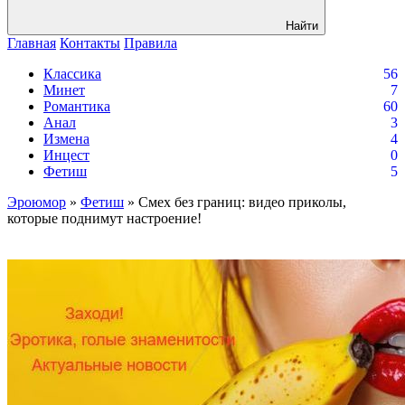
Найти
Главная
Контакты
Правила
Классика
56
Минет
7
Романтика
60
Анал
3
Измена
4
Инцест
0
Фетиш
5
Эроюмор
»
Фетиш
» Смех без границ: видео приколы,
которые поднимут настроение!