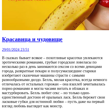
Красавица и чудовище
29/01/2024 23:51
В сказках бывает всякое – похотливые красотки увлекаются
эротическими романами, грубые городские ловеласы по
несколько раз в день занимаются сексом со всеми девицами
города, развратные пекари и полусумасшедшие старики
изобретают сказочные машины страсти с самыми
разнообразными дилдо. Белль, милая красотка, всегда немного
отличалась от остальных горожан – она взахлеб зачитывалась
порно-романами и могла часами витать в облаках и
мастурбировать. Белль любит секс – но только один-
единственный достоин её оральных ласк. Белль бережет свои
ласковые губки для истинной любви – пусть даже на первый
взгляд любовь выглядит как монстр.