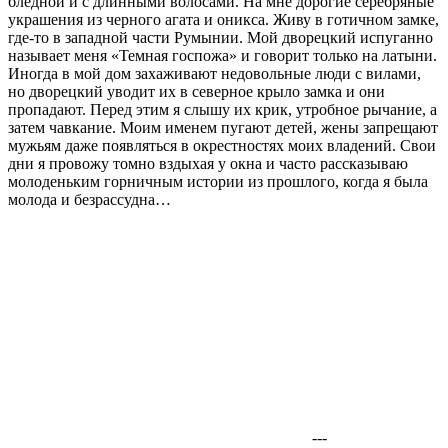
бледной и с длинными волосами. На мне дорогие серебряные
украшения из черного агата и оникса. Живу в готичном замке,
где-то в западной части Румынии. Мой дворецкий испуганно
называет меня «Темная госпожа» и говорит только на латыни.
Иногда в мой дом захаживают недовольные люди с вилами,
но дворецкий уводит их в северное крыло замка и они
пропадают. Перед этим я слышу их крик, утробное рычание, а
затем чавкание. Моим именем пугают детей, жены запрещают
мужьям даже появляться в окрестностях моих владений. Свои
дни я провожу томно вздыхая у окна и часто рассказываю
молоденьким горничным истории из прошлого, когда я была
молода и безрассудна…
---