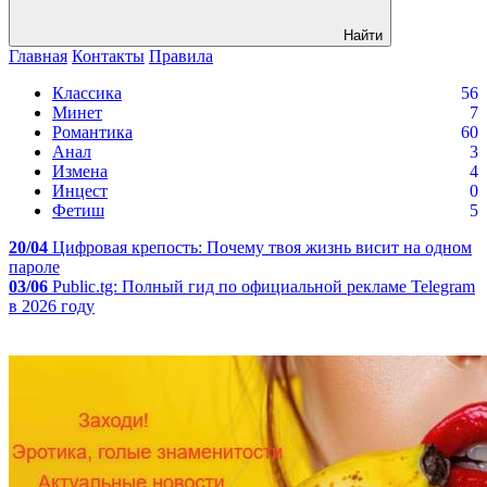
Найти
Главная
Контакты
Правила
Классика
56
Минет
7
Романтика
60
Анал
3
Измена
4
Инцест
0
Фетиш
5
20/04
Цифровая крепость: Почему твоя жизнь висит на одном
пароле
03/06
Public.tg: Полный гид по официальной рекламе Telegram
в 2026 году